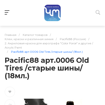
Главная
/
Каталог товаров
/
Клеи, краски и различная химия
/
Pacific88 (Россия)
/
2. Акриловая краска для аэрографа "Color Force" и другие /
Acrylic Paint
/
Pacific88 арт.0006 Old Tires /старые шины/ (18мл.)
Pacific88 арт.0006 Old
Tires /старые шины/
(18мл.)