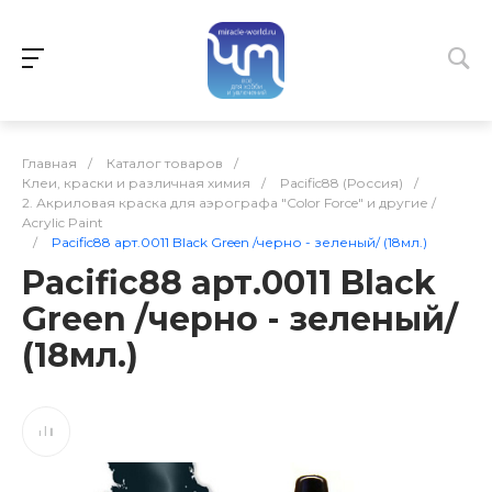
Главная
/
Каталог товаров
/
Клеи, краски и различная химия
/
Pacific88 (Россия)
/
2. Акриловая краска для аэрографа "Color Force" и другие /
Acrylic Paint
/
Pacific88 арт.0011 Black Green /черно - зеленый/ (18мл.)
Pacific88 арт.0011 Black
Green /черно - зеленый/
(18мл.)