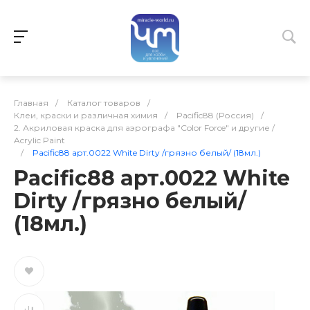
Главная
/
Каталог товаров
/
Клеи, краски и различная химия
/
Pacific88 (Россия)
/
2. Акриловая краска для аэрографа "Color Force" и другие /
Acrylic Paint
/
Pacific88 арт.0022 White Dirty /грязно белый/ (18мл.)
Pacific88 арт.0022 White
Dirty /грязно белый/
(18мл.)