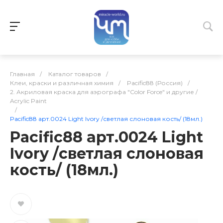
Главная
/
Каталог товаров
/
Клеи, краски и различная химия
/
Pacific88 (Россия)
/
2. Акриловая краска для аэрографа "Color Force" и другие /
Acrylic Paint
/
Pacific88 арт.0024 Light Ivory /светлая слоновая кость/ (18мл.)
Pacific88 арт.0024 Light
Ivory /светлая слоновая
кость/ (18мл.)