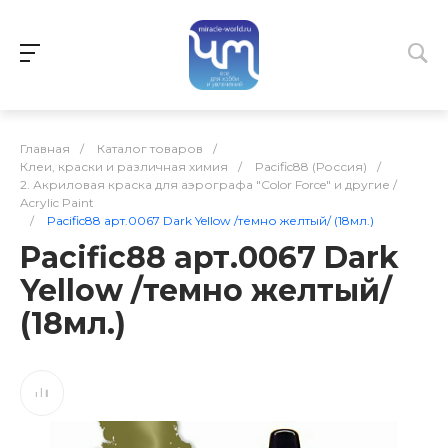
Главная
/
Каталог товаров
/
Клеи, краски и различная химия
/
Pacific88 (Россия)
/
2. Акриловая краска для аэрографа "Color Force" и другие /
Acrylic Paint
/
Pacific88 арт.0067 Dark Yellow /темно желтый/ (18мл.)
Pacific88 арт.0067 Dark
Yellow /темно желтый/
(18мл.)