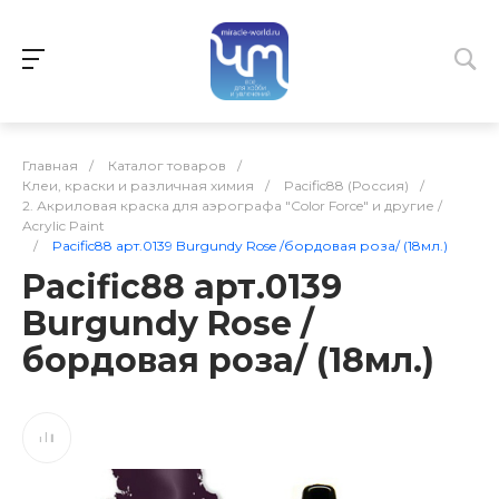
Главная
/
Каталог товаров
/
Клеи, краски и различная химия
/
Pacific88 (Россия)
/
2. Акриловая краска для аэрографа "Color Force" и другие /
Acrylic Paint
/
Pacific88 арт.0139 Burgundy Rose /бордовая роза/ (18мл.)
Pacific88 арт.0139
Burgundy Rose /
бордовая роза/ (18мл.)