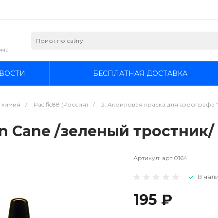
зма
ВОСТИ
БЕСПЛАТНАЯ ДОСТАВКА
я химия
/
Pacific88 (Россия)
/
2. Акриловая краска для аэрографа "Col
en Cane /зеленый тростник/ 
Артикул:
арт.0164
В нали
195 ₽