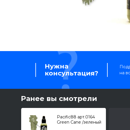
Нужна
Подр
консультация?
на в
Ранее вы смотрели
Pacific88 арт.0164
Green Cane /зеленый
тростник/ (18мл.)