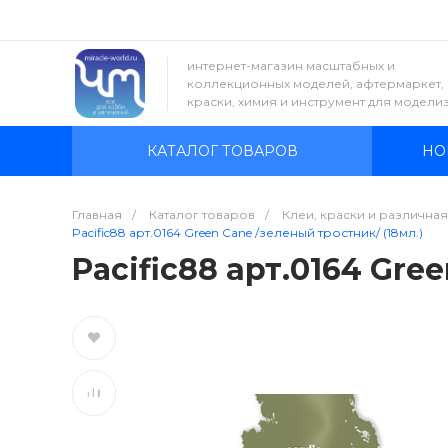
интернет-магазин масштабных и
коллекционных моделей, афтермаркет,
краски, химия и инструмент для модели
КАТАЛОГ ТОВАРОВ
НО
Главная
/
Каталог товаров
/
Клеи, краски и различна
Pacific88 арт.0164 Green Cane /зеленый тростник/ (18мл.)
Pacific88 арт.0164 Gre