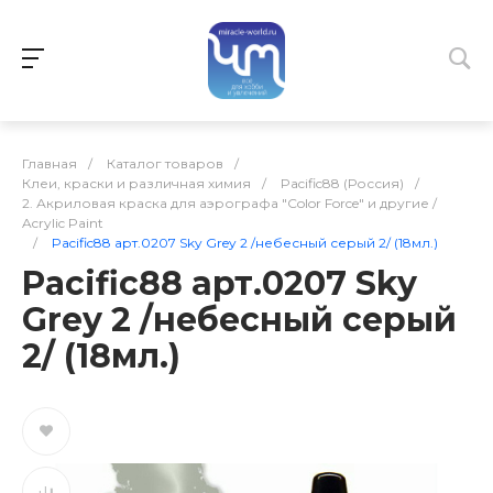
Главная
/
Каталог товаров
/
Клеи, краски и различная химия
/
Pacific88 (Россия)
/
2. Акриловая краска для аэрографа "Color Force" и другие /
Acrylic Paint
/
Pacific88 арт.0207 Sky Grey 2 /небесный серый 2/ (18мл.)
Pacific88 арт.0207 Sky
Grey 2 /небесный серый
2/ (18мл.)