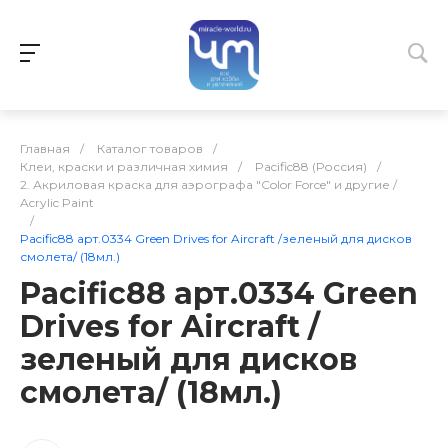
Главная
/
Каталог товаров
/
Клеи, краски и различная химия
/
Pacific88 (Россия)
/
2. Акриловая краска для аэрографа "Color Force" и другие /
Acrylic Paint
/
Pacific88 арт.0334 Green Drives for Aircraft /зеленый для дисков
смолета/ (18мл.)
Pacific88 арт.0334 Green
Drives for Aircraft /
зеленый для дисков
смолета/ (18мл.)