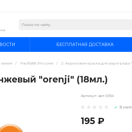
зма
ВОСТИ
БЕСПЛАТНАЯ ДОСТАВКА
я химия
/
Pacific88 (Россия)
/
2. Акриловая краска для аэрографа "Col
нжевый "orenji" (18мл.)
Артикул:
арт.0354
В нали
195 ₽