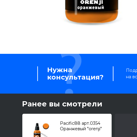
Нужна
Подр
консультация?
на в
Ранее вы смотрели
Pacific88 арт.0354
Оранжевый "orenji"
(18мл.)