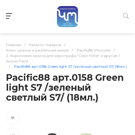
Главная
/
Каталог товаров
/
Клеи, краски и различная химия
/
Pacific88 (Россия)
/
2. Акриловая краска для аэрографа "Color Force" и другие /
Acrylic Paint
/
Pacific88 арт.0158 Green light S7 /зеленый светлый S7/ (18мл.)
Pacific88 арт.0158 Green
light S7 /зеленый
светлый S7/ (18мл.)