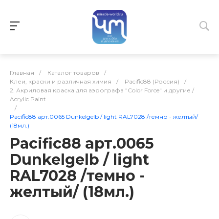
Главная
/
Каталог товаров
/
Клеи, краски и различная химия
/
Pacific88 (Россия)
/
2. Акриловая краска для аэрографа "Color Force" и другие /
Acrylic Paint
/
Pacific88 арт.0065 Dunkelgelb / light RAL7028 /темно - желтый/
(18мл.)
Pacific88 арт.0065
Dunkelgelb / light
RAL7028 /темно -
желтый/ (18мл.)