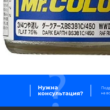
Нужна
Подр
консультация?
на в