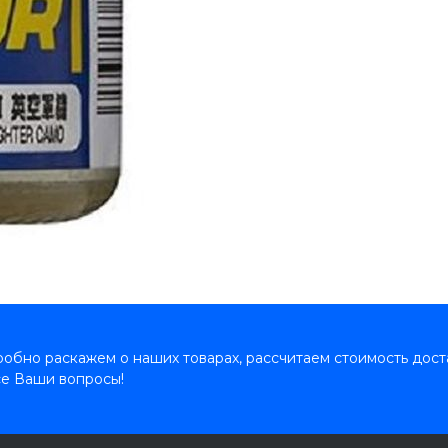
обно раскажем о наших товарах, рассчитаем стоимость дост
се Ваши вопросы!