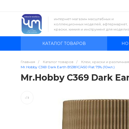
интернет-магазин масштабных и
коллекционных моделей, афтермаркет,
краски, химия и инструмент для модели
КАТАЛОГ ТОВАРОВ
НО
Главная
/
Каталог товаров
/
Клеи, краски и различна
Mr.Hobby C369 Dark Earth BS381C/450 Flat 75% (10мл.)
Mr.Hobby C369 Dark Ear