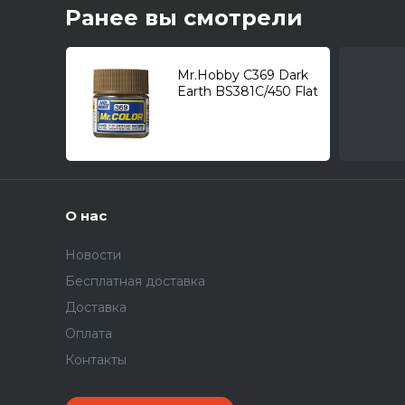
Ранее вы смотрели
Mr.Hobby C369 Dark
Earth BS381C/450 Flat
75% (10мл.)
О нас
Новости
Бесплатная доставка
Доставка
Оплата
Контакты