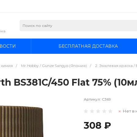
зма
ВОСТИ
БЕСПЛАТНАЯ ДОСТАВКА
я химия
/
Mr.Hobby / Gunze Sangyo (Япония)
/
2. Эмалевая краска / E
th BS381C/450 Flat 75% (10мл
Артикул:
C369
Нет в 
308 ₽