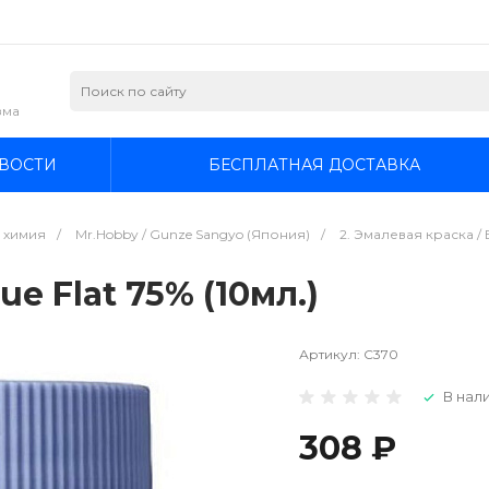
зма
ВОСТИ
БЕСПЛАТНАЯ ДОСТАВКА
я химия
/
Mr.Hobby / Gunze Sangyo (Япония)
/
2. Эмалевая краска / E
e Flat 75% (10мл.)
Артикул:
C370
В нали
308 ₽