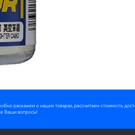
обно раскажем о наших товарах, рассчитаем стоимость дост
се Ваши вопросы!