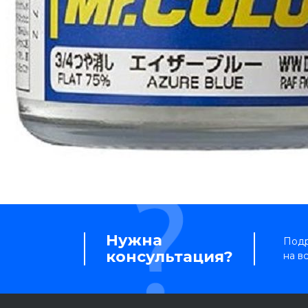
Нужна
Подр
консультация?
на в