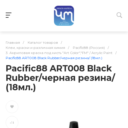
Главная
/
Каталог товаров
/
Клеи, краски и различная химия
/
Pacific88 (Россия)
/
3. Акриловая краска под кисть "Art Color","FM" / Acrylic Paint
/
Pacific88 ART008 Black Rubber/черная резина/ (18мл.)
Pacific88 ART008 Black
Rubber/черная резина/
(18мл.)