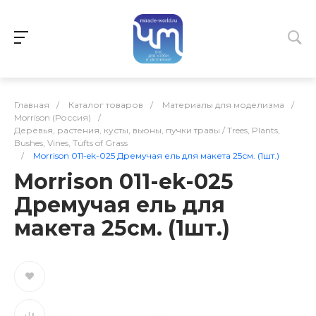
Главная
/
Каталог товаров
/
Материалы для моделизма
/
Morrison (Россия)
/
Деревья, растения, кусты, вьюны, пучки травы / Trees, Plants,
Bushes, Vines, Tufts of Grass
/
Morrison 011-ek-025 Дремучая ель для макета 25см. (1шт.)
Morrison 011-ek-025
Дремучая ель для
макета 25см. (1шт.)