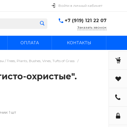
Войти в личный кабинет
+7 (919) 121 22 07
Заказать звонок
ОПЛАТА
КОНТАКТЫ
 Trees, Plants, Bushes, Vines, Tufts of Grass
/
тисто-охристые".
чии: 1 шт