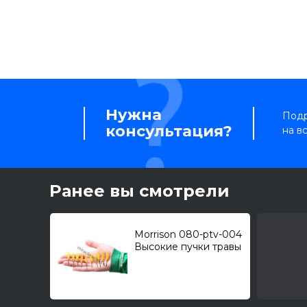
Нужна
Подр
консультация?
на в
Ранее вы смотрели
Morrison 080-ptv-004
Высокие пучки травы
"Золотисто-
охристые". Высота
2.5-3см. (10шт.)