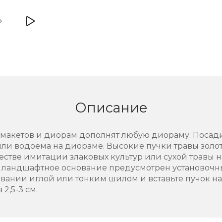
Описание
 макетов и диорам дополнят любую диораму. Посад
или водоема на диораме. Высокие пучки травы золо
естве имитации злаковых культур или сухой травы н
 ландшафтное основание предусмотрен установочны
овании иглой или тонким шилом и вставьте пучок н
 2,5-3 см.