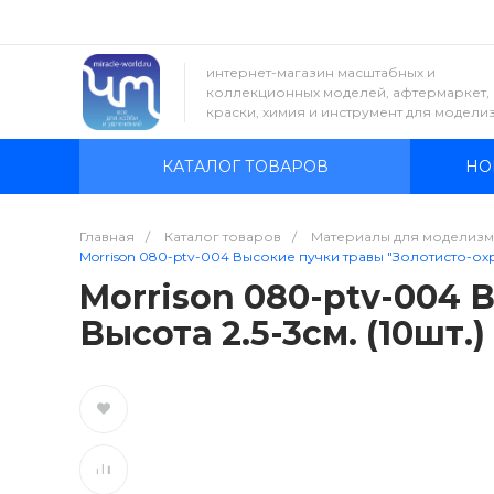
интернет-магазин масштабных и
коллекционных моделей, афтермаркет,
краски, химия и инструмент для модели
КАТАЛОГ ТОВАРОВ
НО
Главная
/
Каталог товаров
/
Материалы для моделизм
Morrison 080-ptv-004 Высокие пучки травы "Золотисто-охрис
Morrison 080-ptv-004 
Высота 2.5-3см. (10шт.)