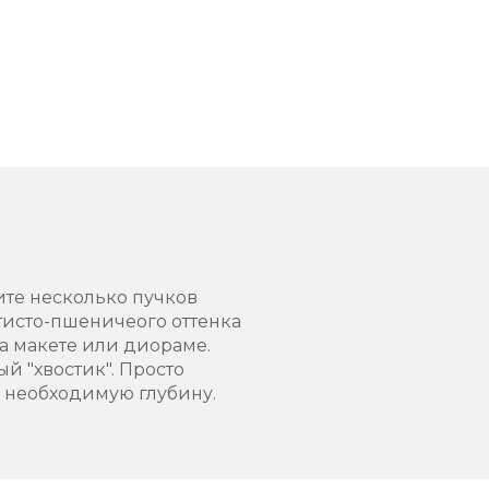
ите несколько пучков
тисто-пшеничеого оттенка
а макете или диораме.
й "хвостик". Просто
а необходимую глубину.