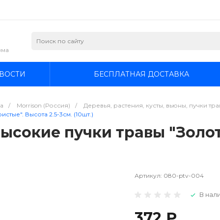
зма
ВОСТИ
БЕСПЛАТНАЯ ДОСТАВКА
а
/
Morrison (Россия)
/
Деревья, растения, кусты, вьюны, пучки травы /
тые". Высота 2.5-3см. (10шт.)
Высокие пучки травы "Золо
Артикул:
080-ptv-004
В нали
372 ₽