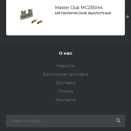
Master Club MC235044
металлические выхлопные
патрубки с бронировками для
Т-34, Су тип 4
О нас
Новости
Бесплатная доставка
Доставка
Оплата
Контакты