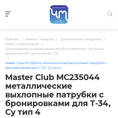
Главная
/
Каталог товаров
/
Дополнения к моделям
/
Master Club (Россия)
/
Дополнения и модификации для бронетехники / военных
автомобилей / артиллерии 1: 35
/
Master Club MC235044 металлические выхлопные патрубки с
бронировками для Т-34, Су тип 4
Master Club MC235044
металлические
выхлопные патрубки с
бронировками для Т-34,
Су тип 4