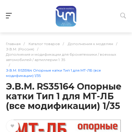
Главная
/
Каталог товаров
/
Дополнения к моделям
/
Э.В.М. (Россия)
/
Дополнения и модификации для бронетехники / военных
автомобилей / артиллерии 1: 35
/
Э.В.М. RS35164 Опорные катки Тип 1 для МТ-ЛБ (все
модификации) 1/35
Э.В.М. RS35164 Опорные
катки Тип 1 для МТ-ЛБ
(все модификации) 1/35