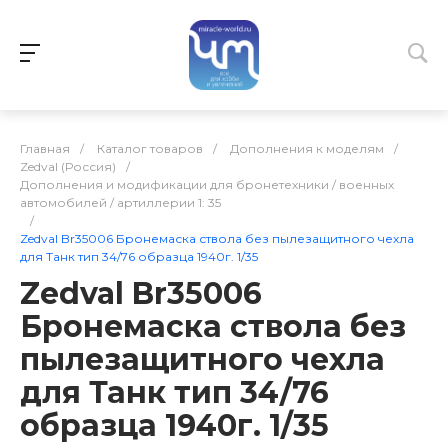
Главная
/
Каталог товаров
/
Дополнения к моделям
/
Zedval (Россия)
/
Дополнения и модификации для бронетехники / военных
автомобилей / артиллерии 1: 35
/
Zedval Br35006 Бронемаска ствола без пылезащитного чехла
для Танк тип 34/76 образца 1940г. 1/35
Zedval Br35006
Бронемаска ствола без
пылезащитного чехла
для Танк тип 34/76
образца 1940г. 1/35