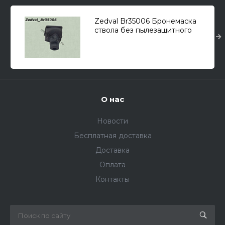
Zedval Br35006 Бронемаска
ствола без пылезащитного
чехла для Танк тип 34/76
образца 1940г. 1/35
О нас
Новости
Бесплатная доставка
Доставка
Оплата
Контакты