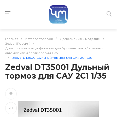
Главная
/
Каталог товаров
/
Дополнения к моделям
/
Zedval (Россия)
/
Дополнения и модификации для бронетехники / военных
автомобилей / артиллерии 1: 35
/
Zedval DT35001 Дульный тормоз для САУ 2С1 1/35
Zedval DT35001 Дульный
тормоз для САУ 2С1 1/35