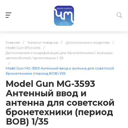
Главная
/
Каталог товаров
/
Дополнения к моделям
/
Model Gun (Россия)
/
Дополнения и модификации для бронетехники / военных
автомобилей / артиллерии 1: 35
/
Model Gun MG-3593 Антенный ввод и антенна для советской
бронетехники (период ВОВ) 1/35
Model Gun MG-3593
Антенный ввод и
антенна для советской
бронетехники (период
ВОВ) 1/35