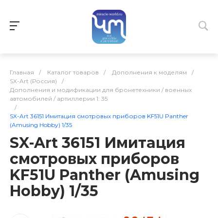
Главная
/
Каталог товаров
/
Дополнения к моделям
/
SX-Art (Россия)
/
Дополнения и модификации для бронетехники / военных
автомобилей / артиллерии 1: 35
/
SX-Art 36151 Имитация смотровых приборов KF51U Panther
(Amusing Hobby) 1/35
SX-Art 36151 Имитация
смотровых приборов
KF51U Panther (Amusing
Hobby) 1/35