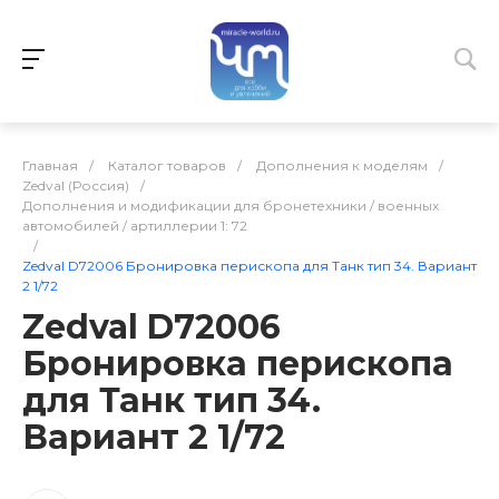
Главная
/
Каталог товаров
/
Дополнения к моделям
/
Zedval (Россия)
/
Дополнения и модификации для бронетехники / военных
автомобилей / артиллерии 1: 72
/
Zedval D72006 Бронировка перископа для Танк тип 34. Вариант
2 1/72
Zedval D72006
Бронировка перископа
для Танк тип 34.
Вариант 2 1/72