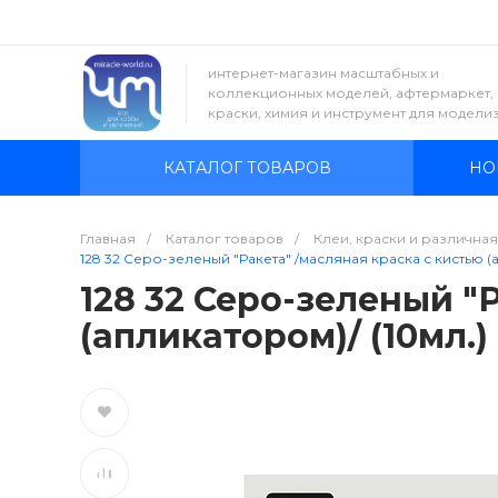
интернет-магазин масштабных и
коллекционных моделей, афтермаркет,
краски, химия и инструмент для модели
КАТАЛОГ ТОВАРОВ
НО
Главная
/
Каталог товаров
/
Клеи, краски и различна
128 32 Серо-зеленый "Ракета" /масляная краска с кистью (
128 32 Серо-зеленый "
(апликатором)/ (10мл.)