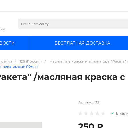
зма
ВОСТИ
БЕСПЛАТНАЯ ДОСТАВКА
я химия
/
128 (Россия)
/
Маслянные краски и апликаторы "Ракета" н
апликатором)/ (10мл.)
Ракета" /масляная краска с
Артикул:
32
В нали
250 ₽