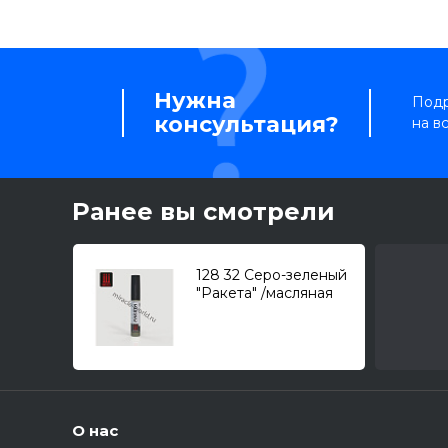
Нужна
Подр
консультация?
на в
Ранее вы смотрели
128 32 Серо-зеленый
"Ракета" /масляная
краска с кистью
(апликатором)/ (10мл.)
О нас