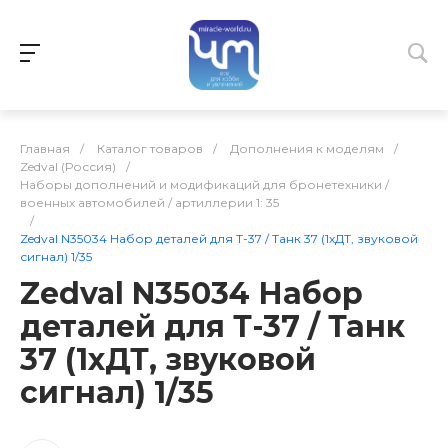
Главная
/
Каталог товаров
/
Дополнения к моделям
/
Zedval (Россия)
/
Наборы дополнений и модификаций для бронетехники /
военных автомобилей / артиллерии 1: 35
/
Zedval N35034 Набор деталей для Т-37 / Танк 37 (1хДТ, звуковой
сигнал) 1/35
Zedval N35034 Набор
деталей для Т-37 / Танк
37 (1хДТ, звуковой
сигнал) 1/35