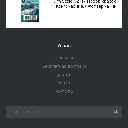
Jim Scale 02.117 Набор красок
«Кригсмарине, Флот Германии
WWII» (3х18мл.)
О нас
Новости
Бесплатная доставка
Доставка
Оплата
Контакты