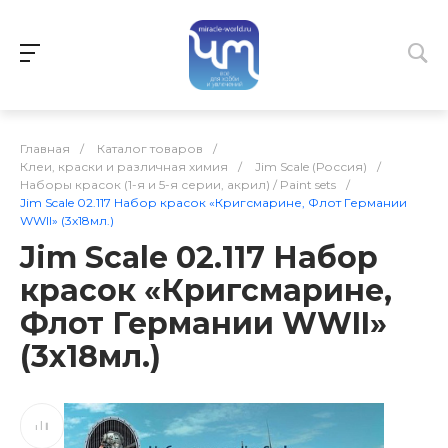
Главная
/
Каталог товаров
/
Клеи, краски и различная химия
/
Jim Scale (Россия)
/
Наборы красок (1-я и 5-я серии, акрил) / Paint sets
/
Jim Scale 02.117 Набор красок «Кригсмарине, Флот Германии
WWII» (3х18мл.)
Jim Scale 02.117 Набор
красок «Кригсмарине,
Флот Германии WWII»
(3х18мл.)