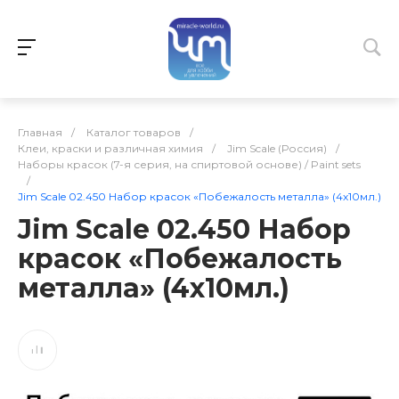
Главная
/
Каталог товаров
/
Клеи, краски и различная химия
/
Jim Scale (Россия)
/
Наборы красок (7-я серия, на спиртовой основе) / Paint sets
/
Jim Scale 02.450 Набор красок «Побежалость металла» (4х10мл.)
Jim Scale 02.450 Набор
красок «Побежалость
металла» (4х10мл.)