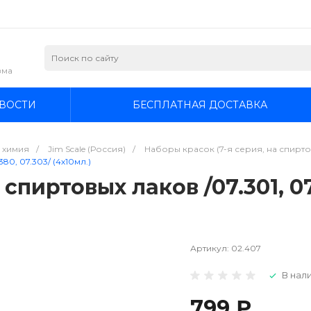
зма
ВОСТИ
БЕСПЛАТНАЯ ДОСТАВКА
я химия
/
Jim Scale (Россия)
/
Наборы красок (7-я серия, на спиртов
80, 07.303/ (4х10мл.)
спиртовых лаков /07.301, 07.
Артикул:
02.407
В нали
799 ₽