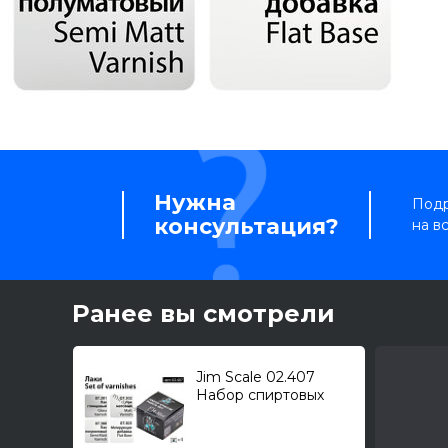
Нужна
Подр
консультация?
на в
Ранее вы смотрели
Jim Scale 02.407
Набор спиртовых
лаков /07.301, 07.302,
07.380, 07.303/