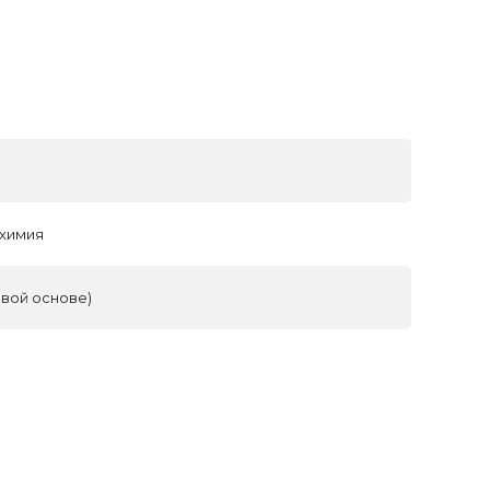
 химия
овой основе)