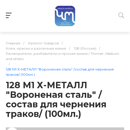
Главная
/
Каталог товаров
/
Клеи, краски и различная химия
/
128 (Россия)
/
Растворители, разбавители и прочая химия / Thinner, Medium
and others
/
128 М1 Х-МЕТАЛЛ "Вороненая сталь" /состав для чернения
траков/ (100мл.)
128 М1 Х-МЕТАЛЛ
"Вороненая сталь" /
состав для чернения
траков/ (100мл.)