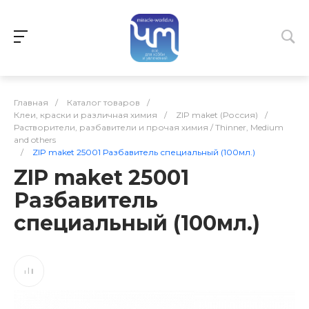
Главная
/
Каталог товаров
/
Клеи, краски и различная химия
/
ZIP maket (Россия)
/
Растворители, разбавители и прочая химия / Thinner, Medium
and others
/
ZIP maket 25001 Разбавитель специальный (100мл.)
ZIP maket 25001
Разбавитель
специальный (100мл.)