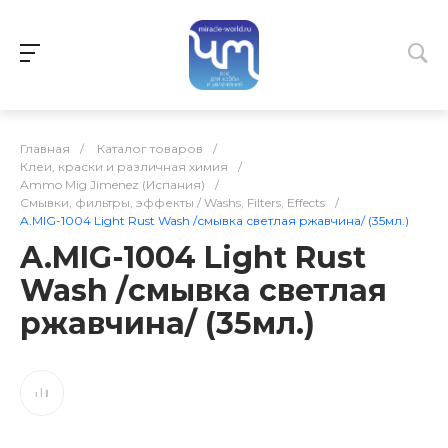
Главная
/
Каталог товаров
/
Клеи, краски и различная химия
/
Ammo Mig Jimenez (Испания)
/
Смывки, фильтры, эффекты / Washs, Filters, Effects
/
A.MIG-1004 Light Rust Wash /смывка светлая ржавчина/ (35мл.)
A.MIG-1004 Light Rust
Wash /смывка светлая
ржавчина/ (35мл.)