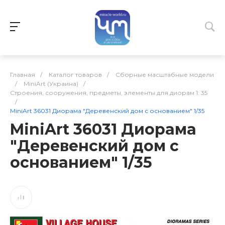
Главная
/
Каталог товаров
/
Сборные масштабные модели
/
MiniArt (Украина)
/
Строения, сооружения, предметы, элементы для диорам 1: 35
/
MiniArt 36031 Диорама "Деревенский дом с основанием" 1/35
MiniArt 36031 Диорама
"Деревенский дом с
основанием" 1/35