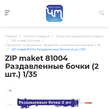
Главная
/
Каталог товаров
/
Сборные масштабные модели
/
ZIP maket (Россия)
/
Строения, сооружения, предметы, элементы для диорам 1: 35
/
ZIP maket 81004 Раздавленные бочки (2 шт.) 1/35
ZIP maket 81004
Раздавленные бочки (2
шт.) 1/35