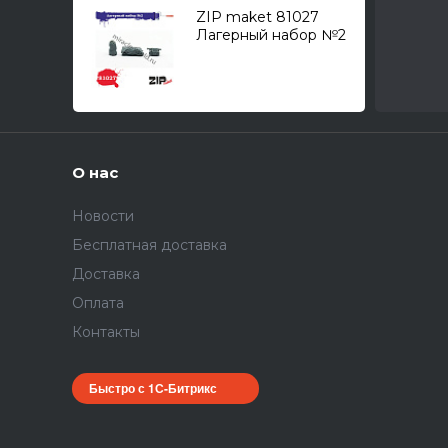
ZIP maket 81027
Лагерный набор №2
(рюкзак с РПГ-18,
скатка палатки,
мешок походный)
1/35
О нас
Новости
Бесплатная доставка
Доставка
Оплата
Контакты
Быстро с 1С-Битрикс