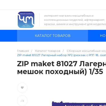
интернет-магазин масштабных и
коллекционных моделей, афтермаркет,
краски, химия и инструмент для модели
КАТАЛОГ ТОВАРОВ
НО
Главная
/
Каталог товаров
/
Сборные масштабные мо
ZIP maket 81027 Лагерный набор №2 (рюкзак с РПГ-18, скат
ZIP maket 81027 Лагер
мешок походный) 1/35