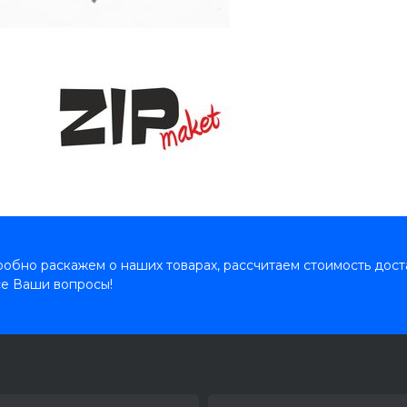
обно раскажем о наших товарах, рассчитаем стоимость дост
се Ваши вопросы!