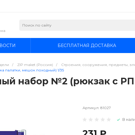
зма
ВОСТИ
БЕСПЛАТНАЯ ДОСТАВКА
дели
/
ZIP maket (Россия)
/
Строения, сооружения, предметы, эле
ка палатки, мешок походный) 1/35
ный набор №2 (рюкзак с РПГ
Артикул:
81027
В нали
231 ₽