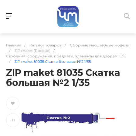
Главная
/
Каталог товаров
/
Сборные масштабные модели
/
ZIP maket (Россия)
/
Строения, сооружения, предметы, элементы для диорам 1: 35
/
ZIP maket 81035 Скатка большая №2 1/35
ZIP maket 81035 Скатка
большая №2 1/35