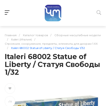
Главная
/
Каталог товаров
/
Сборные масштабные модели
/
Italeri (Италия)
/
Строения, сооружения, предметы, элементы для диорам 1:XX
/
Italeri 68002 Statue of Liberty / Статуя Свободы 1/32
Italeri 68002 Statue of
Liberty / Статуя Свободы
1/32