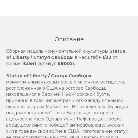
Описание
Сборная модель монументальной скульптуры
Statue
of Liberty / Статуя Свободы
в масштабе
1/32
от
фирмы
Italeri
(артикул
68002
).
Statue of Liberty / Статуя Свободы
—
монументальная скульптура в стиле неоклассицизма,
расположенная в США на острове Свободы,
находящемся в Верхней Нью-Йоркской бухте,
примерно в трех километрах к юго-западу от южной
окраины острова Манхэттен. Изготовлена во Франции
под руководством Огюста Бартольди, которого
вдохновила идея Эдуара Рене Лефевра де Лабулэ,
воодушевленного победой антирабовладельческих
сил в гражданской войне в США. Изготовление статуи,
ее транспортировка и установка длилась порядка