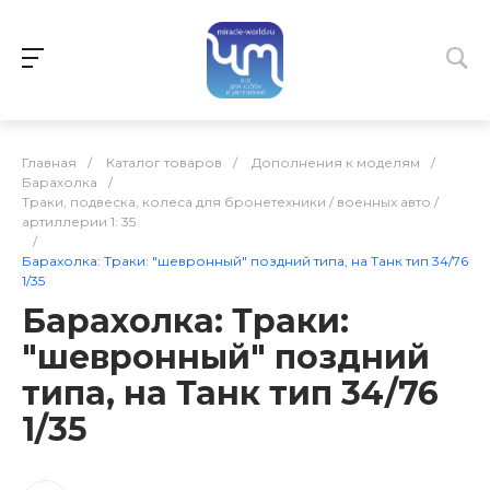
Главная
/
Каталог товаров
/
Дополнения к моделям
/
Барахолка
/
Траки, подвеска, колеса для бронетехники / военных авто /
артиллерии 1: 35
/
Барахолка: Траки: "шевронный" поздний типа, на Танк тип 34/76
1/35
Барахолка: Траки:
"шевронный" поздний
типа, на Танк тип 34/76
1/35