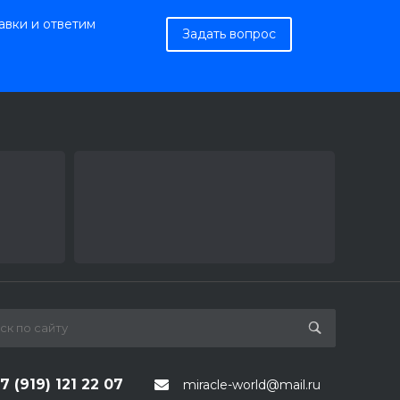
авки и ответим
Задать вопрос
7 (919) 121 22 07
miracle-world@mail.ru