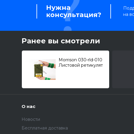
Нужна
Подр
консультация?
на в
Ранее вы смотрели
Morrison 030-rld-010
Листовой ретикулят
темно-зеленый
(10мм.)
О нас
Новости
Бесплатная доставка