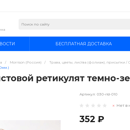
зма
ВОСТИ
БЕСПЛАТНАЯ ДОСТАВКА
а
/
Morrison (Россия)
/
Трава, цветы, листва (фолиаж), присыпки / Gra
0мм.)
Листовой ретикулят темно-з
Артикул:
030-rld-010
Нет в 
352 ₽