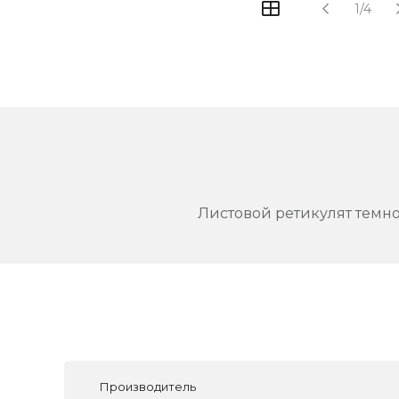
1/4
Листовой ретикулят темн
Производитель