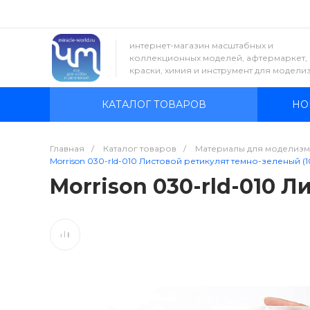
интернет-магазин масштабных и
коллекционных моделей, афтермаркет,
краски, химия и инструмент для модели
КАТАЛОГ ТОВАРОВ
НО
Главная
/
Каталог товаров
/
Материалы для моделизм
Morrison 030-rld-010 Листовой ретикулят темно-зеленый (1
Morrison 030-rld-010 