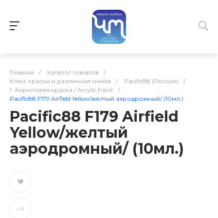
Главная
/
Каталог товаров
/
Клеи, краски и различная химия
/
Pacific88 (Россия)
/
1. Акриловая краска / Acrylic Paint
/
Pacific88 F179 Airfield Yellow/желтый аэродромный/ (10мл.)
Pacific88 F179 Airfield
Yellow/желтый
аэродромный/ (10мл.)