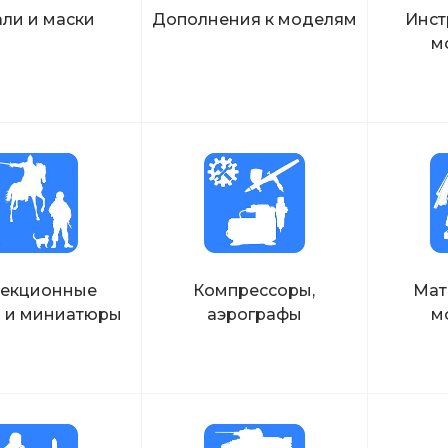
ли и маски
Дополнения к моделям
Инст
м
лекционные
Компрессоры,
Мат
 и миниатюры
аэрографы
м