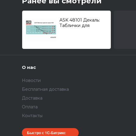
Ранее вы смотрели
ASK 48101 Декаль:
Таблички для
авиационных кресел
серии К-36 1/48
О нас
Новости
Бесплатная доставка
Доставка
Оплата
Контакты
Быстро с 1С-Битрикс