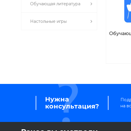
Обучающая литература
Настольные игры
Обучающ
Нужна
Подр
консультация?
на в