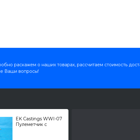
обно раскажем о наших товарах, рассчитаем стоимость дост
се Ваши вопросы!
EK Castings WWI-07
Пулеметчик с
"Льюисом" (1914-1917)