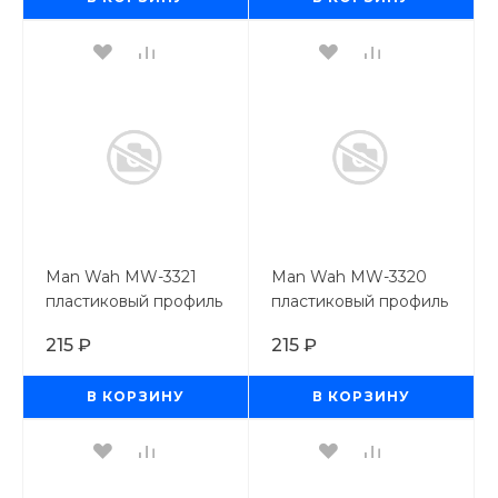
Man Wah MW-3321
Man Wah MW-3320
пластиковый профиль
пластиковый профиль
квадратная трубка
квадратная трубка
215 ₽
215 ₽
2,5*2,5*250 мм, 6 шт
2*2*250 мм, 6 шт
В КОРЗИНУ
В КОРЗИНУ