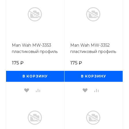
Man Wah MW-3353
Man Wah MW-3352
пластиковый профиль
пластиковый профиль
пруток 1,5мм*250 мм, 8
пруток 1,0мм*250 мм,
175 ₽
175 ₽
шт
8 шт
В КОРЗИНУ
В КОРЗИНУ