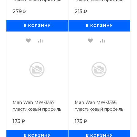
пруток 6,0мм*250 мм,
пруток 5,0мм*250 мм,
279 ₽
215 ₽
4 шт
4 шт
В КОРЗИНУ
В КОРЗИНУ
Man Wah MW-3357
Man Wah MW-3356
пластиковый профиль
пластиковый профиль
пруток 4,0мм*250 мм,
пруток 3,0мм*250 мм,
175 ₽
175 ₽
4 шт
6 шт
В КОРЗИНУ
В КОРЗИНУ