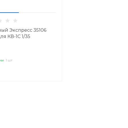
ный Экспресс 35106
ля КВ-1С 1/35
ии
1 шт