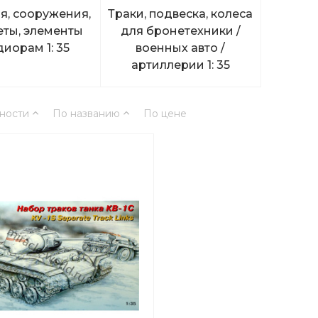
я, сооружения,
Траки, подвеска, колеса
ты, элементы
для бронетехники /
диорам 1: 35
военных авто /
артиллерии 1: 35
ности
По названию
По цене