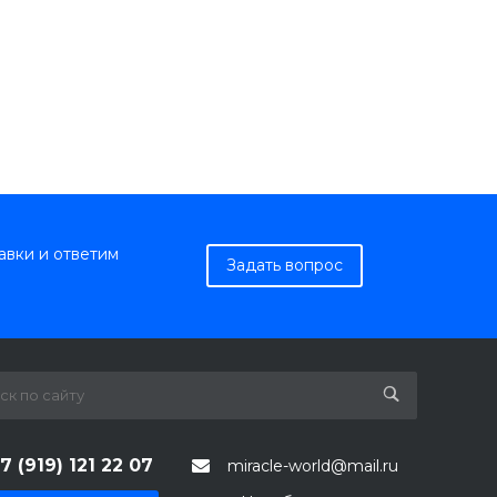
авки и ответим
Задать вопрос
7 (919) 121 22 07
miracle-world@mail.ru