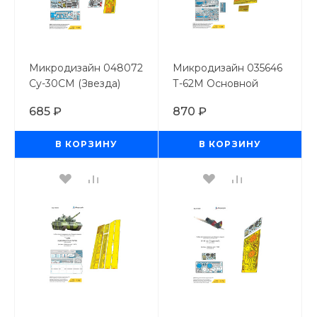
Микродизайн 048072
Микродизайн 035646
Су-30СМ (Звезда)
Т-62М Основной
цветные приборные
набор (Звезда) / 1/35
685 ₽
870 ₽
доски
В КОРЗИНУ
В КОРЗИНУ