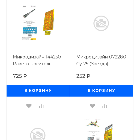
Микродизайн 144250
Микродизайн 072280
Ракето-носитель
Су-25 (Звезда)
"Восток (Звезда) /
оперение
725 ₽
252 ₽
1/144
вооружения 1/72
В КОРЗИНУ
В КОРЗИНУ