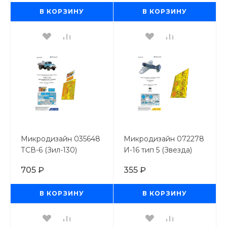
В КОРЗИНУ
В КОРЗИНУ
Микродизайн 035648
Микродизайн 072278
ТСВ-6 (Зил-130)
И-16 тип 5 (Звезда)
Автоцистерна (AVD /
1/72
705 ₽
355 ₽
1/35
В КОРЗИНУ
В КОРЗИНУ