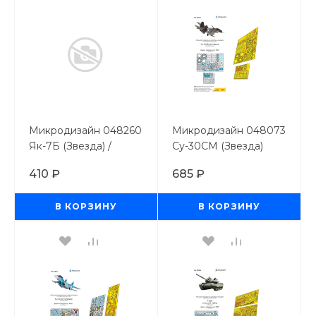
Микродизайн 048260
Микродизайн 048073
Як-7Б (Звезда) /
Су-30СМ (Звезда)
моноххром/ 1/48
экстерьер
410 ₽
685 ₽
В КОРЗИНУ
В КОРЗИНУ