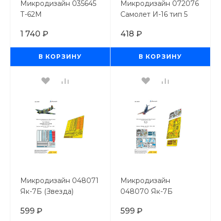
Микродизайн 035645
Микродизайн 072076
Т-62М
Самолет И-16 тип 5
Надгусеничные полки
(Звезда) цветные
1 740 ₽
418 ₽
(Звезда) / 1/35
приборные доски
1/72
В КОРЗИНУ
В КОРЗИНУ
Микродизайн 048071
Микродизайн
Як-7Б (Звезда)
048070 Як-7Б
посадочные щитки
(Звезда) цветные
599 ₽
599 ₽
приборные доски