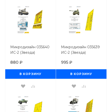
Микродизайн 035640
Микродизайн 035639
ИС-2 (Звезда)
ИС-2 (Звезда)
основной набор / 1/35
надгусеничные полки
880 ₽
995 ₽
/ 1/35
В КОРЗИНУ
В КОРЗИНУ