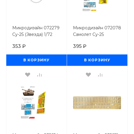
Микродизайн 072279
Микродизайн 072078
Су-25 (Звезда) 1/72
Самолет Cу-25
(Звезда) цветные
353 ₽
395 ₽
приборные доски
1/72
В КОРЗИНУ
В КОРЗИНУ