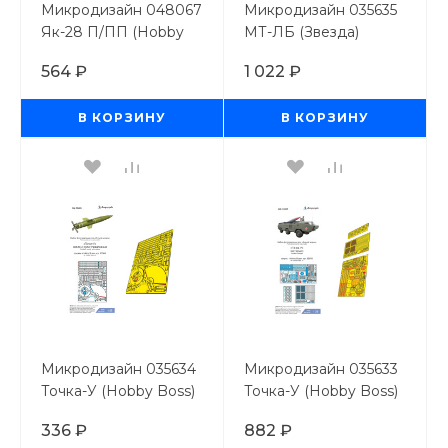
Микродизайн 048067
Микродизайн 035635
Як-28 П/ПП (Hobby
МТ-ЛБ (Звезда)
Boss) экстерьер
564 ₽
1 022 ₽
В КОРЗИНУ
В КОРЗИНУ
Микродизайн 035634
Микродизайн 035633
Точка-У (Hobby Boss)
Точка-У (Hobby Boss)
сопло и рули
экстерьер
336 ₽
882 ₽