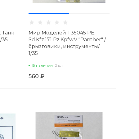
 Танк
Мир Моделей T35045 PE:
1/35
Sd.Kfz.171 Pz.Kpfw.V "Panther" /
брызговики, инструменты/
1/35
В наличии
2 шт
560 ₽