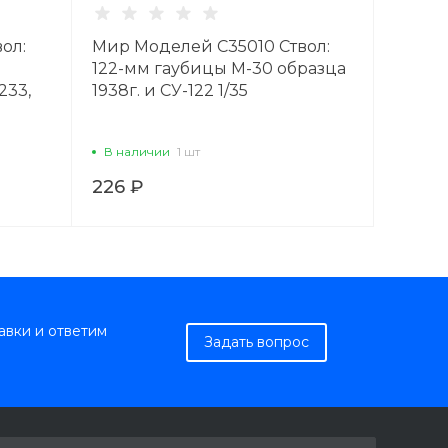
ол:
Мир Моделей C35010 Ствол:
122-мм гаубицы M-30 образца
.233,
1938г. и СУ-122 1/35
В наличии
1 шт
226 ₽
авки и ответим
Задать вопрос