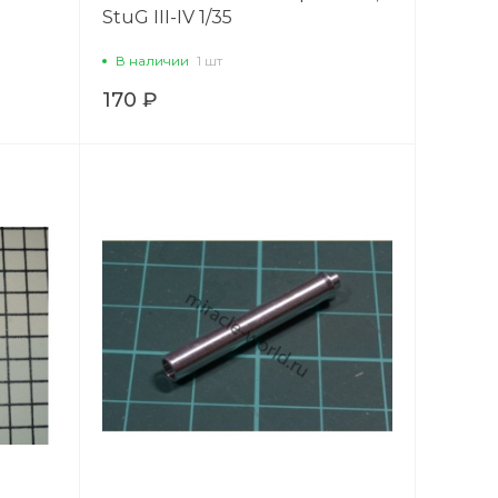
StuG III-IV 1/35
В наличии
1 шт
170 ₽