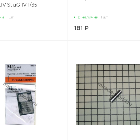
IV StuG IV 1/35
ии
1 шт
В наличии
1 шт
181 ₽