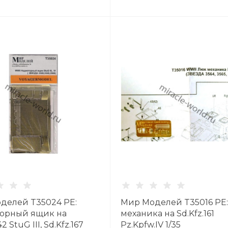
делей T35024 PE:
Мир Моделей T35016 PE
орный ящик на
механика на Sd.Kfz.161
42 StuG III, Sd.Kfz.167
Pz.Kpfw.IV 1/35