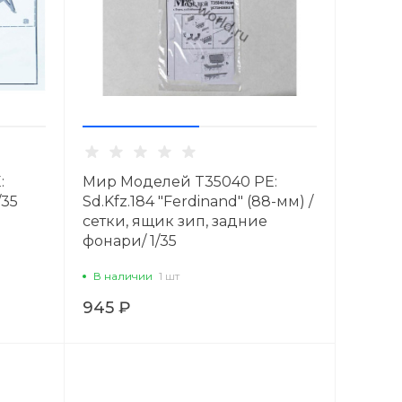
:
Мир Моделей T35040 PE:
/35
Sd.Kfz.184 "Ferdinand" (88-мм) /
сетки, ящик зип, задние
фонари/ 1/35
В наличии
1 шт
945 ₽