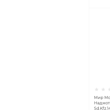
Мир Мо
Надмот
Sd.Kfz.1