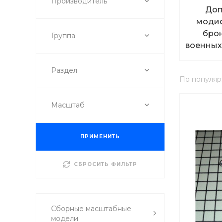
Производитель
Доп
моди
брон
Группа
военных
арти
Раздел
По популяр
Масштаб
ПРИМЕНИТЬ
СБРОСИТЬ ФИЛЬТР
Сборные масштабные
модели