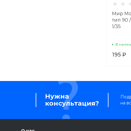
Мир Мо
тип 90 
1/35
В налич
195 ₽
Нужна
Подр
консультация?
на в
О нас