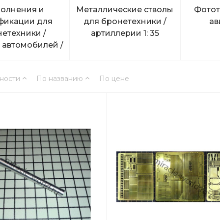
олнения и
Металлические стволы
Фотот
фикации для
для бронетехники /
ав
етехники /
артиллерии 1: 35
 автомобилей /
ллерии 1: 35
ности
По названию
По цене