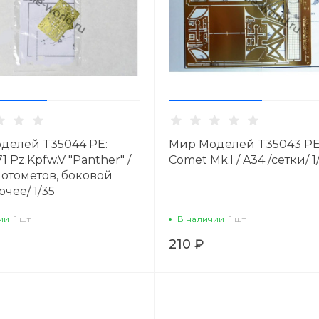
делей T35044 PE:
Мир Моделей T35043 PE
71 Pz.Kpfw.V "Panther" /
Comet Mk.I / A34 /сетки/ 1
нотометов, боковой
очее/ 1/35
ии
1 шт
В наличии
1 шт
210 ₽