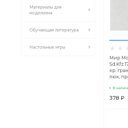
Материалы для
моделизма
Обучающая литература
Настольные игры
Мир Мо
Sd.Kfz.1
кр. гра
люк, пр
В налич
378 ₽