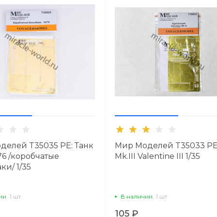
делей T35035 PE: Танк
Мир Моделей T35033 PE
76 /коробчатые
Mk.III Valentine III 1/35
ки/ 1/35
ии
1 шт
В наличии
1 шт
105 ₽