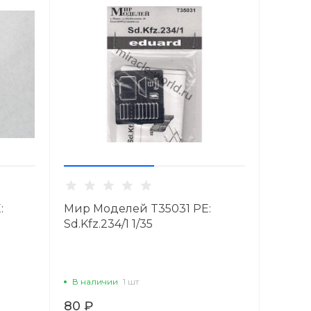
:
Мир Моделей T35031 PE:
Sd.Kfz.234/1 1/35
В наличии
1 шт
80 ₽