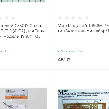
делей C35017 Ствол:
Мир Моделей T35056 PE:
 Л-31,5 (Ф-32) для Танк
тип 14 /основной набор/ 
-1 модели 1940г. 1/35
ии
1 шт
В наличии
1 шт
481 ₽