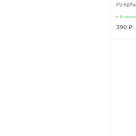
Pz.Kpfw.
В налич
390 ₽