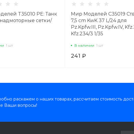
делей T35010 PE: Танк
Мир Моделей C35019 Ств
/надмоторные сетки/
7,5 cm KwK 37 L/24 для
Pz.Kpfw.III, Pz.Kpfw.IV, Kfz
Kfz.234/3 1/35
ии
1 шт
В наличии
1 шт
241 ₽
обно раскажем о наших товарах, рассчитаем стоимость дост
се Ваши вопросы!