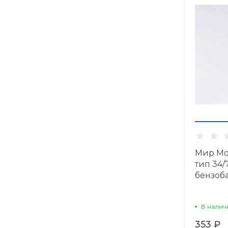
Мир Мо
тип 34/
бензоба
В налич
353 ₽