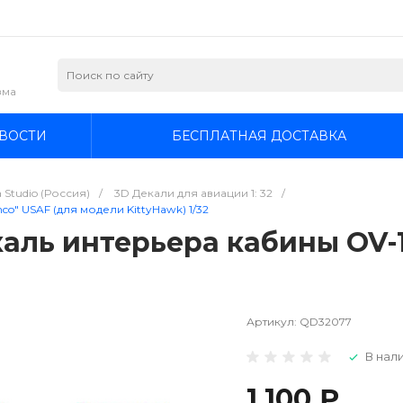
зма
ВОСТИ
БЕСПЛАТНАЯ ДОСТАВКА
 Studio (Россия)
/
3D Декали для авиации 1: 32
/
o" USAF (для модели KittyHawk) 1/32
аль интерьера кабины OV-1
2
Артикул:
QD32077
В нали
1 100 ₽