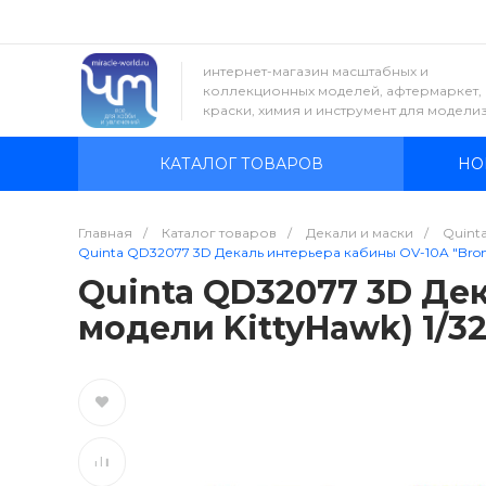
интернет-магазин масштабных и
коллекционных моделей, афтермаркет,
краски, химия и инструмент для модели
КАТАЛОГ ТОВАРОВ
НО
Главная
/
Каталог товаров
/
Декали и маски
/
Quinta
Quinta QD32077 3D Декаль интерьера кабины OV-10A "Bronc
Quinta QD32077 3D Дек
модели KittyHawk) 1/3