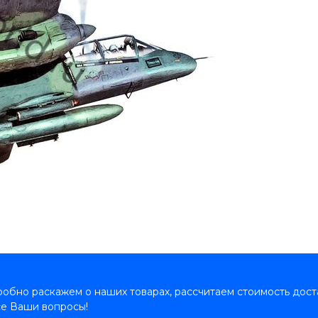
обно раскажем о наших товарах, рассчитаем стоимость дост
се Ваши вопросы!