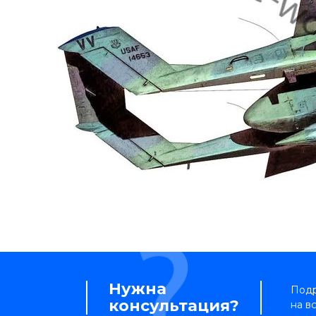
Нужна
Подр
консультация?
на в