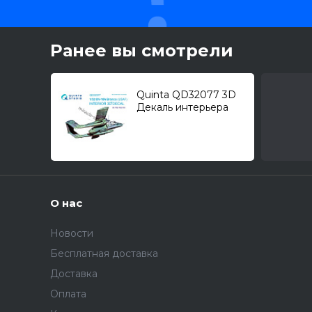
Ранее вы смотрели
Quinta QD32077 3D
Декаль интерьера
кабины OV-10A
"Bronco" USAF (для
модели KittyHawk)
1/32
О нас
Новости
Бесплатная доставка
Доставка
Оплата