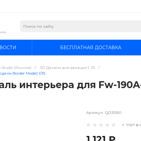
зма
ВОСТИ
БЕСПЛАТНАЯ ДОСТАВКА
 Studio (Россия)
/
3D Декали для авиации 1: 35
/
ели Border Model) 1/35
аль интерьера для Fw-190A
Артикул:
QD35150
Нет в 
1 121 ₽