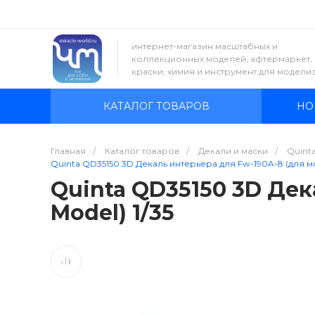
интернет-магазин масштабных и
коллекционных моделей, афтермаркет,
краски, химия и инструмент для модели
КАТАЛОГ ТОВАРОВ
НО
Главная
/
Каталог товаров
/
Декали и маски
/
Quinta
Quinta QD35150 3D Декаль интерьера для Fw-190A-8 (для мод
Quinta QD35150 3D Дек
Model) 1/35