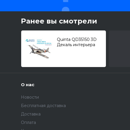
Ранее вы смотрели
Quinta QD35150 3D
Декаль интерьера
для Fw-190A-8 (для
модели Border
Model) 1/35
О нас
Новости
Бесплатная доставка
Доставка
Оплата