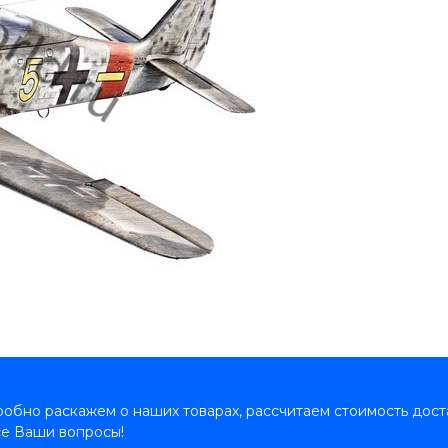
обно раскажем о наших товарах, рассчитаем стоимость дост
се Ваши вопросы!