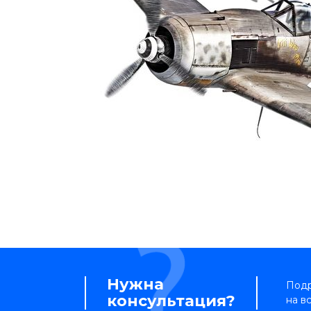
Нужна
Подр
консультация?
на в