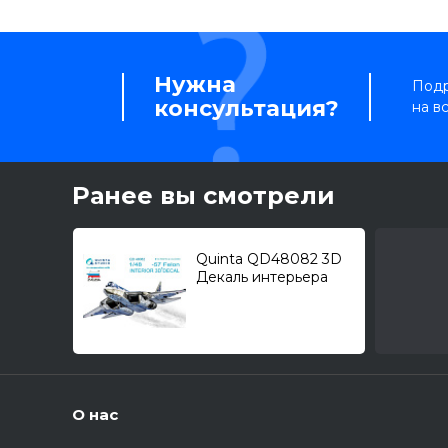
Нужна
Подр
консультация?
на в
Ранее вы смотрели
Quinta QD48082 3D
Декаль интерьера
кабины Самолет (С)
тип 57 (для модели
Звезда) 1/48
О нас