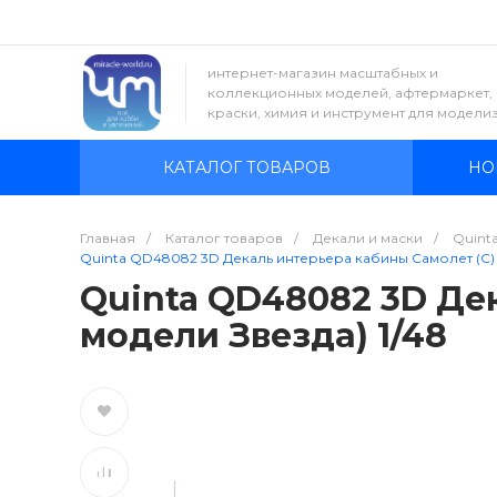
интернет-магазин масштабных и
коллекционных моделей, афтермаркет,
краски, химия и инструмент для модели
КАТАЛОГ ТОВАРОВ
НО
Главная
/
Каталог товаров
/
Декали и маски
/
Quinta
Quinta QD48082 3D Декаль интерьера кабины Самолет (С) т
Quinta QD48082 3D Дек
модели Звезда) 1/48