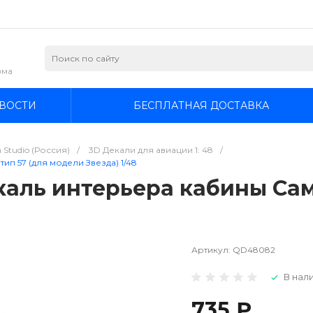
зма
ВОСТИ
БЕСПЛАТНАЯ ДОСТАВКА
 Studio (Россия)
/
3D Декали для авиации 1: 48
/
ип 57 (для модели Звезда) 1/48
аль интерьера кабины Само
Артикул:
QD48082
В нали
735 ₽