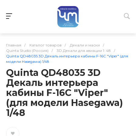
Главная
/
Каталог товаров
/
Декали и маски
/
Quinta Studio (Россия)
/
3D Декали для авиации 1: 48
/
Quinta QD48035 3D Декаль интерьера кабины F-16С "Viper" (для
модели Hasegawa) 1/48
Quinta QD48035 3D
Декаль интерьера
кабины F-16С "Viper"
(для модели Hasegawa)
1/48